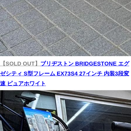
【SOLD OUT】
ブリヂストン BRIDGESTONE エグ
ゼシティ S型フレーム EX73S4 27インチ 内装3段変
速 ピュアホワイト