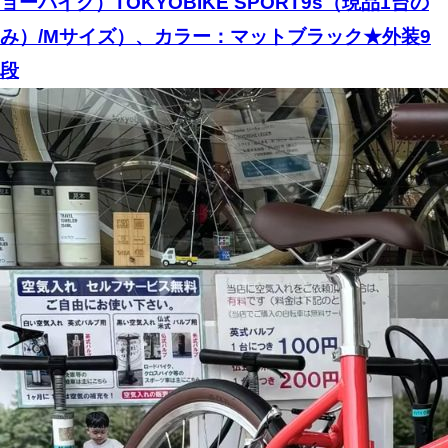
ョーバイク）TOKYOBIKE SPORT9s（現品1台の
み）/Mサイズ）、カラー：マットブラック★外装9
段