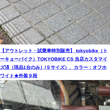
【アウトレット・試乗車特別販売】 tokyobike（ト
ーキョーバイク）TOKYOBIKE CS 当店カスタマイ
ズ済（現品1台のみ）/Ｓサイズ）、カラー：オフホ
ワイト★外装９段